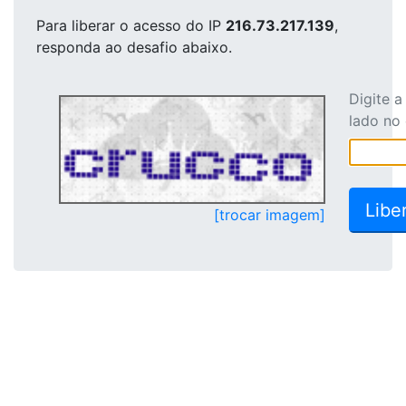
Para liberar o acesso
do IP
216.73.217.139
,
responda ao desafio abaixo.
Digite 
lado no
[trocar imagem]