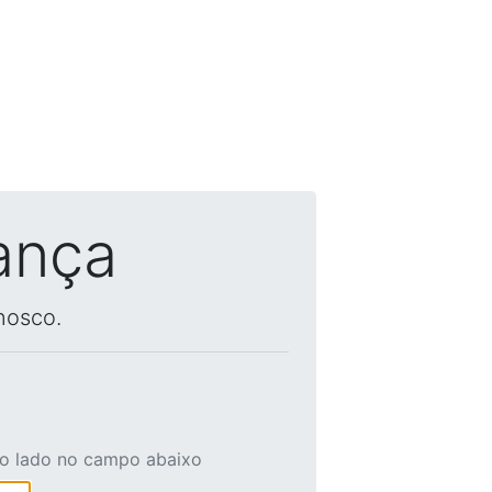
ança
nosco.
ao lado no campo abaixo