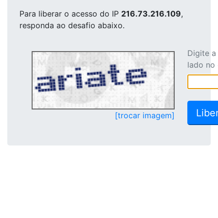
Para liberar o acesso
do IP
216.73.216.109
,
responda ao desafio abaixo.
Digite 
lado no
[trocar imagem]