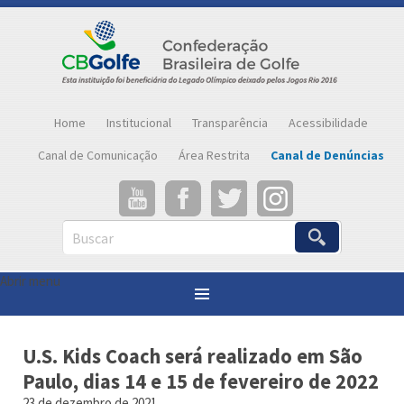
Home
Institucional
Transparência
Acessibilidade
Canal de Comunicação
Área Restrita
Canal de Denúncias
Buscar
Abrir menu
Você está aqui:
Página inicial
»
Notícias
»
U.S. Kids Coach será realizado em São Paulo, dias 14 e 15 de fevereiro de 2022
U.S. Kids Coach será realizado em São
Paulo, dias 14 e 15 de fevereiro de 2022
23 de dezembro de 2021