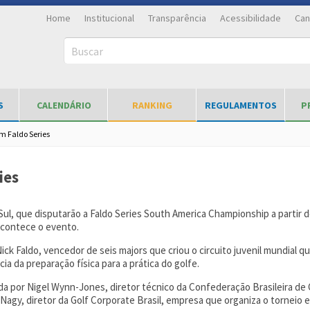
Home
Institucional
Transparência
Acessibilidade
Can
Buscar
S
CALENDÁRIO
RANKING
REGULAMENTOS
P
em Faldo Series
ies
Sul, que disputarão a Faldo Series South America Championship a partir d
 acontece o evento.
ck Faldo, vencedor de seis majors que criou o circuito juvenil mundial q
ia da preparação física para a prática do golfe.
da por Nigel Wynn-Jones, diretor técnico da Confederação Brasileira de 
agy, diretor da Golf Corporate Brasil, empresa que organiza o torneio e