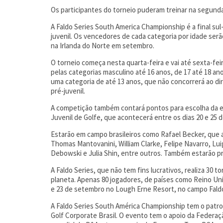
Os participantes do torneio puderam treinar na segunda
A Faldo Series South America Championship é a final sul
juvenil. Os vencedores de cada categoria por idade serã
na Irlanda do Norte em setembro.
O torneio começa nesta quarta-feira e vai até sexta-feir
pelas categorias masculino até 16 anos, de 17 até 18 an
uma categoria de até 13 anos, que não concorrerá ao dir
pré-juvenil.
A competição também contará pontos para escolha da e
Juvenil de Golfe, que acontecerá entre os dias 20 e 25 
Estarão em campo brasileiros como Rafael Becker, que ac
Thomas Mantovanini, William Clarke, Felipe Navarro, Lui
Debowski e Julia Shin, entre outros. Também estarão pr
A Faldo Series, que não tem fins lucrativos, realiza 30
planeta. Apenas 80 jogadores, de países como Reino Unido
e 23 de setembro no Lough Erne Resort, no campo Faldo
A Faldo Series South América Championship tem o patroc
Golf Corporate Brasil. O evento tem o apoio da Federa