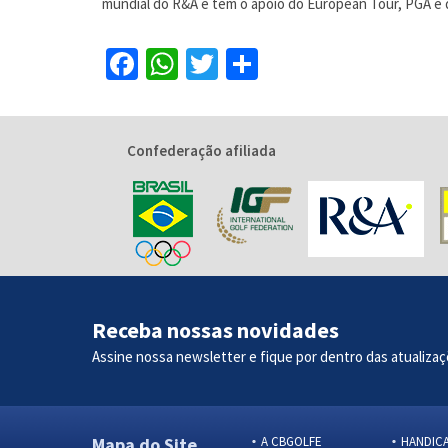
mundial do R&A e tem o apoio do European Tour, PGA e 
Facebook
WhatsApp
Twitter
Share
Confederação afiliada
Receba nossas novidades
Assine nossa newsletter e fique por dentro das atualizaç
Mapa do Site
A CBGOLFE
HANDIC