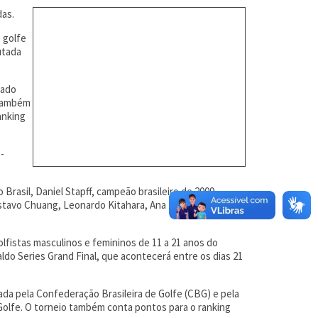
das.
 golfe
utada
tado
 também
anking
-
rasil, Daniel Stapff, campeão brasileiro de 2009,
ustavo Chuang, Leonardo Kitahara, Ana Paula Costa, Julia
olfistas masculinos e femininos de 11 a 21 anos do
aldo Series Grand Final, que acontecerá entre os dias 21
ada pela Confederação Brasileira de Golfe (CBG) e pela
Golfe. O torneio também conta pontos para o ranking