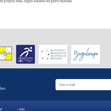
do próprio R&A, órgão máximo do golfe mundial.
ões.
AP
RSS