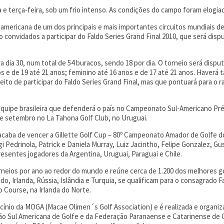
 e terça-feira, sob um frio intenso. As condições do campo foram elogia
-americana de um dos principais e mais importantes circuitos mundiais de
o convidados a participar do Faldo Series Grand Final 2010, que será disp
a dia 30, num total de 54 buracos, sendo 18 por dia. O torneio será dispu
os e de 19 até 21 anos; feminino até 16 anos e de 17 até 21 anos. Haverá
eito de participar do Faldo Series Grand Final, mas que pontuará para o r
quipe brasileira que defenderá o país no Campeonato Sul-Americano Pré
de setembro no La Tahona Golf Club, no Uruguai.
aba de vencer a Gillette Golf Cup – 80º Campeonato Amador de Golfe do B
gi Pedrinola, Patrick e Daniela Murray, Luiz Jacintho, Felipe Gonzalez, G
esentes jogadores da Argentina, Uruguai, Paraguai e Chile.
 torneios por ano ao redor do mundo e reúne cerca de 1.200 dos melhores g
, Irlanda, Rússia, Islândia e Turquia, se qualificam para o consagrado F
 Course, na Irlanda do Norte.
ínio da MOGA (Macae Olimen´s Golf Association) e é realizada e organiz
ção Sul Americana de Golfe e da Federação Paranaense e Catarinense de 