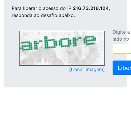
Para liberar o acesso
do IP
216.73.216.104
,
responda ao desafio abaixo.
Digite 
lado no
[trocar imagem]