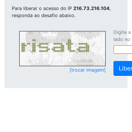
Para liberar o acesso
do IP
216.73.216.104
,
responda ao desafio abaixo.
Digite 
lado no
[trocar imagem]