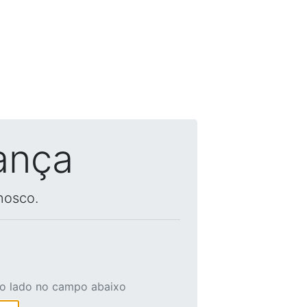
ança
nosco.
ao lado no campo abaixo