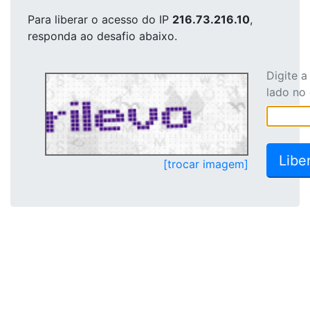
Para liberar o acesso
do IP
216.73.216.10
,
responda ao desafio abaixo.
Digite 
lado no
[trocar imagem]