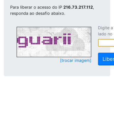
Para liberar o acesso
do IP
216.73.217.112
,
responda ao desafio abaixo.
Digite 
lado no
[trocar imagem]