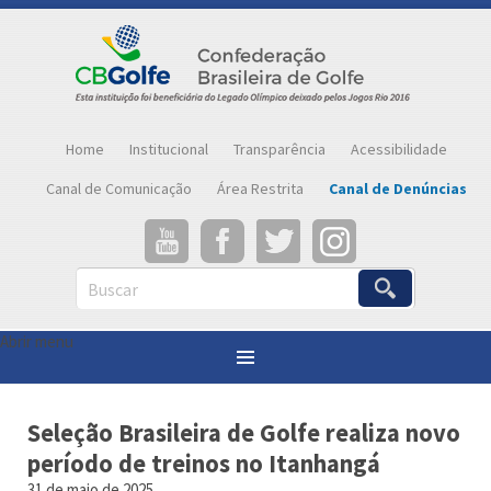
Home
Institucional
Transparência
Acessibilidade
Canal de Comunicação
Área Restrita
Canal de Denúncias
Buscar
Abrir menu
Você está aqui:
Página inicial
»
Notícias
»
Seleção Brasileira de Golfe realiza novo período de treinos no Itanhangá
Seleção Brasileira de Golfe realiza novo
período de treinos no Itanhangá
31 de maio de 2025