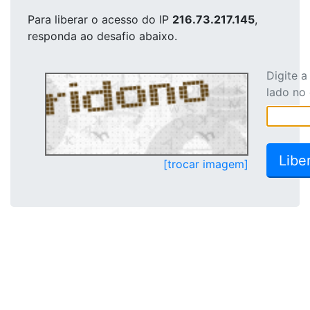
Para liberar o acesso
do IP
216.73.217.145
,
responda ao desafio abaixo.
Digite 
lado no
[trocar imagem]