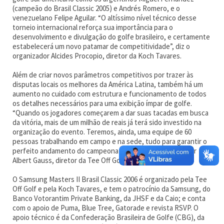
(campeão do Brasil Classic 2005) e Andrés Romero, e o
venezuelano Felipe Aguilar. “O altíssimo nível técnico desse
torneio internacional reforça sua importância para o
desenvolvimento e divulgação do golfe brasileiro, e certamente
estabelecerá um novo patamar de competitividade”, diz o
organizador Alcides Procopio, diretor da Koch Tavares.
Além de criar novos parâmetros competitivos por trazer às
disputas locais os melhores da América Latina, também há um
aumento no cuidado com estrutura e funcionamento de todos
os detalhes necessários para uma exibição ímpar de golfe.
“Quando os jogadores começarem a dar suas tacadas em busca
da vitória, mais de um milhão de reais já terá sido investido na
organização do evento. Teremos, ainda, uma equipe de 60
pessoas trabalhando em campo e na sede, tudo para garantir o
perfeito andamento do campeonato”, explica o organizador
Albert Gauss, diretor da Tee Off Golf.
O Samsung Masters II Brasil Classic 2006 é organizado pela Tee
Off Golf e pela Koch Tavares, e tem o patrocínio da Samsung, do
Banco Votorantim Private Banking, da JHSF e da Caio; e conta
com o apoio de Puma, Blue Tree, Gatorade e revista RSVP. O
apoio técnico é da Confederação Brasileira de Golfe (CBG), da