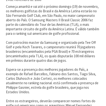
Começa amanhã e vai até o próximo domingo (19) de novembro,
os melhores golfistas do Brasil e da América Latina estarão no
São Fernando Golf Club, em São Paulo, no maior campeonato
aberto do País. O Samsung Masters II Brasil Classic 2006 faz
parte do calendário do Tour de las Américas (TLA), o mais
importante circuito de golfe da América Latina. É válido também
para o ranking sul-americano de golfe profissional.
Com patrocínio master da Samsung e organizado pela Tee Off
Golf e pela Koch Tavares, o campeonato reunirá 70 jogadores
brasileiros (encaminhados pela PGA Brasil) e 70 estrangeiros
(encaminhados pela TLA), os quais disputarão 100 mil dólares
em prêmios durante quatro dias de jogos.
Espera-se a presença dos melhores jogadores do País, a
exemplo de Rafael Barcellos, Fabiano dos Santos, Tiago Silva,
Carlos Dluhosch e João Corteiz, os melhores colocados
atualmente no ranking nacional. está confirmada a presença de
Philippe Gasnier, estrela do golfe brasileiro, que joga nos
Estados Unidos.
Entre os estrangeiros, deverão comparecer nomes fortes do
golfe sul-americano como os argentinos Miguel Fernandez