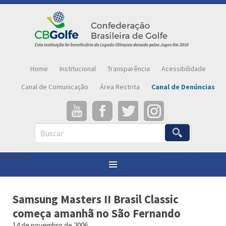
Home
Institucional
Transparência
Acessibilidade
Canal de Comunicação
Área Restrita
Canal de Denúncias
Buscar
Abrir menu
Você está aqui:
Página inicial
»
Notícias
»
Samsung Masters II Brasil Classic começa amanhã no São Fernando
Samsung Masters II Brasil Classic
começa amanhã no São Fernando
14 de novembro de 2006