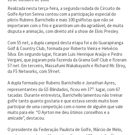
Realizada nesta terça-feira, a segunda rodada do Circuito de
Golfe Ayrton Senna contou com a participação especial do
piloto Rubens Barrichello e mais 100 golfistas que não se
importaram com o frio e garantiram um dia agradável, de muita
disputa e animação, com direito até a show de Elvis Presley.
Com 55 net, a dupla campeã desta etapa foi a do Guarapiranga
Golf & Country Club, formada por Roberto Vieira e Helvécio
Silva. Em segundo lugar, ficaram Luis Henrique Araújo e Pedro
Vergani, que jogaram pela Fazenda da Grama Golf Club e fizeram
57 net. Em terceiro, Massafumi Wakabayashi e Richard Mc Elroy,
da F5 Networks, com 59 net.
A dupla formada por Rubens Barrichello e Jonathan Ayres,
o
representantes da G5 Blindados, ficou em 37
. lugar, com 67
tacadas. Durante entrevista, Barrichello lamentou não treinar
golfe tanto quanto gostaria e que estava sendo muito bom
participar de uma competição com o nome de alguém que vale
muito para ele. “O Ayrton me deu ótimos conselhos e a
amizade”, destacou.
O presidente da Federação Paulista de Golfe, Márcio de Melo,
o