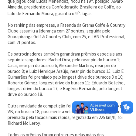
que jogou com Lucas Menendez, ficou na 19
. posição. Álvaro
Almeida, presidente da Confederação Brasileira de Golfe, ao
o
lado de Fernando Moura, garantiu o 9
. lugar.
No ranking das empresas, a Fazenda da Grama Golfe & Country
Clube assumiu a liderança com 27 pontos, seguida pelo
Guarapiranga Golf & Country Club, com 25, e LAN Professional,
com 21 pontos.
Os patrocinadores também garantiram prêmios especiais aos
seguintes jogadores: Rachid Orra, pelo near pin do buraco 1;
Caca, near pin do buarco 6; Alexandre Martins, near pin do
buraco 8; e Luiz Henrique Araújo, near pin do buraco 15. Luiz E.
Guimarães foi premiado pelo longest drive dos buracos 3 e 10;
Roberto Gómez, longest drive do buraco 11; Eduardo Botelho,
longest drive do buraco 17; e Rogério Bernardo, pelo longest
drive do buraco 18.
Outra novidade da competição foi o equipamento instalado pela
VB, no buraco 18, para medir a velocidade da bola. O jogador
premiado pela tacada mais rápida, registrada em 225 km/h, foi
Richard Mc Leroy.
Todos os prêmios foram entregues pelas mãos dos