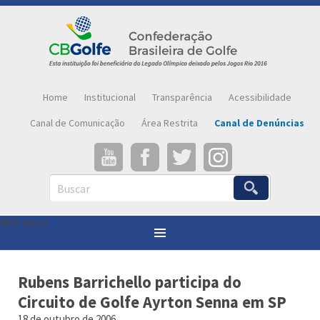
Home
Institucional
Transparência
Acessibilidade
Canal de Comunicação
Área Restrita
Canal de Denúncias
Buscar
Abrir menu
Você está aqui:
Página inicial
»
Notícias
»
Rubens Barrichello participa do Circuito de Golfe Ayrton Senna em SP
Rubens Barrichello participa do
Circuito de Golfe Ayrton Senna em SP
18 de outubro de 2006