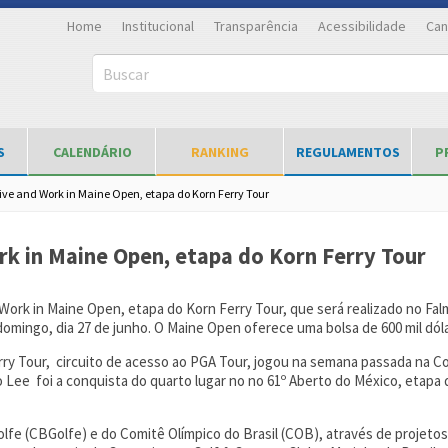
Home
Institucional
Transparência
Acessibilidade
Can
Buscar
S
CALENDÁRIO
RANKING
REGULAMENTOS
P
Live and Work in Maine Open, etapa do Korn Ferry Tour
rk in Maine Open, etapa do Korn Ferry Tour
nd Work in Maine Open, etapa do Korn Ferry Tour, que será realizado no 
é domingo, dia 27 de junho. O Maine Open oferece uma bolsa de 600 mil dó
erry Tour, circuito de acesso ao PGA Tour, jogou na semana passada na 
o Lee foi a conquista do quarto lugar no no 61º Aberto do México, etap
lfe (CBGolfe) e do Comitê Olímpico do Brasil (COB), através de projeto