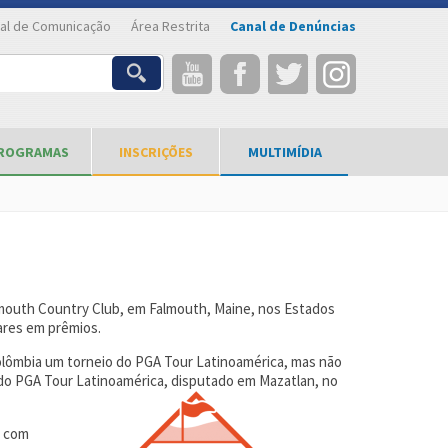
al de Comunicação
Área Restrita
Canal de Denúncias
ROGRAMAS
INSCRIÇÕES
MULTIMÍDIA
Falmouth Country Club, em Falmouth, Maine, nos Estados
lares em prêmios.
Colômbia um torneio do PGA Tour Latinoamérica, mas não
a do PGA Tour Latinoamérica, disputado em Mazatlan, no
s com