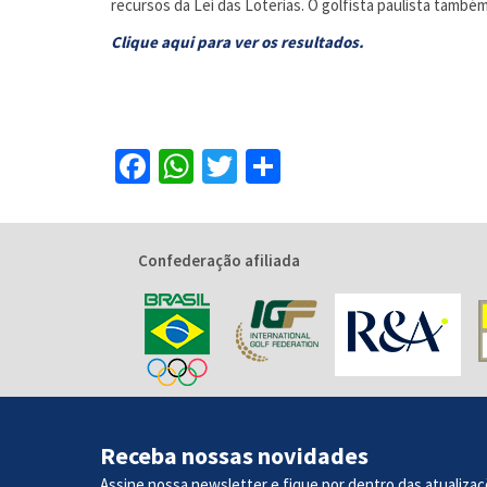
recursos da Lei das Loterias. O golfista paulista també
Clique aqui para ver os resultados.
Facebook
WhatsApp
Twitter
Share
Confederação afiliada
Receba nossas novidades
Assine nossa newsletter e fique por dentro das atualizaç