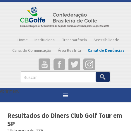
Home
Institucional
Transparência
Acessibilidade
Canal de Comunicação
Área Restrita
Canal de Denúncias
Buscar
Abrir menu
Você está aqui:
Página inicial
»
Notícias
»
Resultados do Diners Club Golf Tour em SP
Resultados do Diners Club Golf Tour em
SP
24 de março de 2003