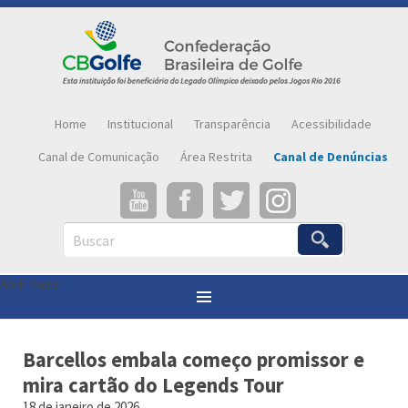
Home
Institucional
Transparência
Acessibilidade
Canal de Comunicação
Área Restrita
Canal de Denúncias
Buscar
Abrir menu
Você está aqui:
Página inicial
»
Notícias
»
Barcellos embala começo promissor e mira cartão do Legends Tour
Barcellos embala começo promissor e
mira cartão do Legends Tour
18 de janeiro de 2026