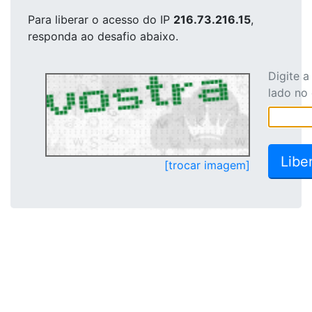
Para liberar o acesso
do IP
216.73.216.15
,
responda ao desafio abaixo.
Digite 
lado no
[trocar imagem]