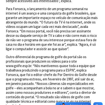
sempre acessíveis aos interessados”, explica.
Para Fonseca, o lançamento de um programa semanal na
internet é um avanço e uma conquista do golfe brasileiro, que
garante um importante espaço no veículo de comunicação mais
abrangente do mundo. “O futuro da TV é na internet, onde os
vídeos ocupam um lugar cada vez mais destacado”, avalia
Fonseca. “Em nosso portal, você não precisa ser assinante
desse ou daquele serviço de TV a cabo e não corre mais o risco
de não ver o programa de seu interesse porque estava fora de
casa no dia e horário em que ele foi ao ar”, explica. “Agora, é só
ligar o computador e assistir ao que quiser”.
Outro diferencial do programa de golfe do portal são os
profissionais que produzem os vídeos para o site
www.golfe.esp.br. “Nós mantivemos quase toda a equipe que
trabalhava produzindo o programa para a ESPN”, explica
Fonseca, que foi o editor-chefe do Por Dentro do Golfe desde
que o programa estreou, em fevereiro de 1997, até sair do ar,
em janeiro passado. “Nossos câmeras são especializados em
golfe – eles acompanham a bola no ar e sabem o que mostrar,
assim como nossos produtores e editores”, conta o diretor de
conteúdo do portal. “O resultado são vídeos de golfe com
qualidade técnica e editorial como nunca se viu na internet