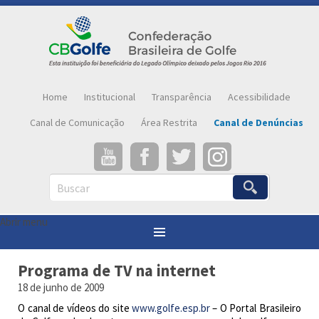
Home
Institucional
Transparência
Acessibilidade
Canal de Comunicação
Área Restrita
Canal de Denúncias
Buscar
Abrir menu
Você está aqui:
Página inicial
»
Notícias
»
Programa de TV na internet
Programa de TV na internet
18 de junho de 2009
O canal de vídeos do site
www.golfe.esp.br
– O Portal Brasileiro