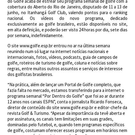
do Golfe acaba de estrear seu programa semanal de golfe com a
cobertura do Aberto do Rio de Janeiro, disputado de 11 a 13 de
junho, no Itanhangá Golf Club, valendo pontos para o ranking
nacional. Os vídeos do novo programa, dedicado
exclusivamente ao golfe brasileiro, estão disponíveis no site,
em alta definição, e poderão ser visto 24 horas por dia, sete dias
por semana, indefinidamente.
O site www.golfe.esp.br entrou no ar na última semana
reunindo num só lugar na internet notícias nacionais e
internacionais, fotos, vídeos, podcasts, guia de campos de
golfe, roteiros de turismo de golfe, coluna e notícias sobre
regras, entre muitos outros assuntos e serviços de interesse
dos golfistas brasileiros.
“Na prática, além de lançar um Portal de Golfe completo, que
fazia falta no mercado, estamos transferindo para a internet o
programa semanal “Por Dentro do Golfe” que foi ao ar durante
12 anos nos canais ESPN”, conta o jornalista Ricardo Fonseca,
diretor de conteúdo do site www.golfe.esp.br e editor-chefe da
revista Golf & Turismo. “Apesar da importância da tevê aberta e
por assinatura, os canais tem limitações em suas grades,
dominadas pelo futebol, e, quando tem programas específicos
de golfe, costumam oferecer esses programas em horários nem