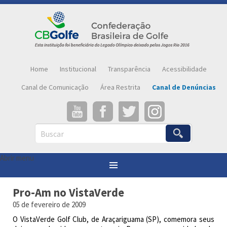
Home
Institucional
Transparência
Acessibilidade
Canal de Comunicação
Área Restrita
Canal de Denúncias
Buscar
Abrir menu
Você está aqui:
Página inicial
»
Notícias
»
Pro-Am no VistaVerde
Pro-Am no VistaVerde
05 de fevereiro de 2009
O VistaVerde Golf Club, de Araçariguama (SP), comemora seus