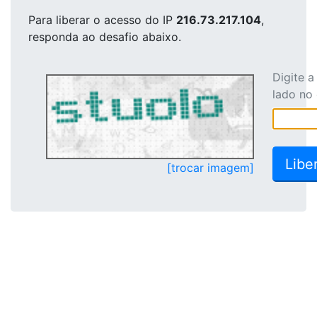
Para liberar o acesso
do IP
216.73.217.104
,
responda ao desafio abaixo.
Digite 
lado no
[trocar imagem]