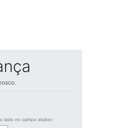
ança
nosco.
ao lado no campo abaixo