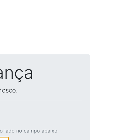
ança
nosco.
ao lado no campo abaixo