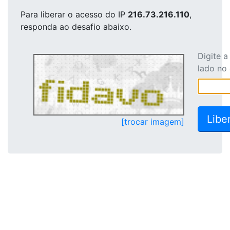
Para liberar o acesso
do IP
216.73.216.110
,
responda ao desafio abaixo.
Digite 
lado no
[trocar imagem]