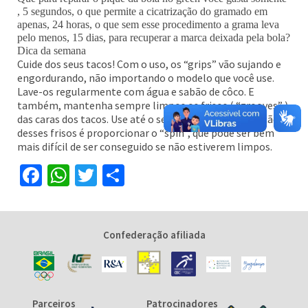
, 5 segundos, o que permite a cicatrização do gramado em
apenas, 24 horas, o que sem esse procedimento a grama leva
pelo menos, 15 dias, para recuperar a marca deixada pela bola?
Dica da semana
Cuide dos seus tacos! Com o uso, os “grips” vão sujando e
engordurando, não importando o modelo que você use.
Lave-os regularmente com água e sabão de côco. E
também, mantenha sempre limpos os frisos ( “grooves” )
das caras dos tacos. Use até o seu tee para isso. A função
desses frisos é proporcionar o “spin”, que pode ser bem
mais difícil de ser conseguido se não estiverem limpos.
Facebook
WhatsApp
Twitter
Share
Confederação afiliada
Parceiros
Patrocinadores