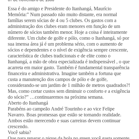
Essa é do amigo e Presidente do Itanhangá, Maurício
Memória:” Num passado não muito distante, era normal
famílias serem sócias de 4 ou 5 clubes. Os gastos com a
administração dos clubes eram menores em função de um
número de sócios também menor. Hoje a coisa é inteiramente
diferente. Um clube de golfe e pólo, como o Itanhangá, só por
sua imensa área já é um problema sério, com o aumento de
sócios e dependentes e o nível de exigência sempre crescente,
característica de clubes tradicionais e de elite como o
Itanhangá, a mão de obra especializada é indispensável , o que
acarreta em maior gasto. Também é fundamental transparência
financeira e administrativa. Imagine também a fortuna que
custa a manutenção dos campos de pólo e de golfe,
considerando-se um jardim de 1 milhão de metros quadrados?!
Mas, como cortar custos sem diminuir o conforto e a exigência
do sócio?” …continuaremos na próxima semana.
Aberto do Itanhangá
Parabéns ao campeão André Tourinho e ao vice Felipe
Navarro. Boas promessas que estão se tornando realidade.
Ambos estão merecendo e suas carreiras devem continuar
crescendo.
Você sabia?
Que para reparar o pique da bola no green você gasta somente