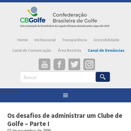
Home
Institucional
Transparência
Acessibilidade
Canal de Comunicação
Área Restrita
Canal de Denúncias
Buscar
Abrir menu
Você está aqui:
Página inicial
»
Notícias
»
Os desafios de administrar um Clube de Golfe – Parte I
Os desafios de administrar um Clube de
Golfe – Parte I
07 de novembro de 2006