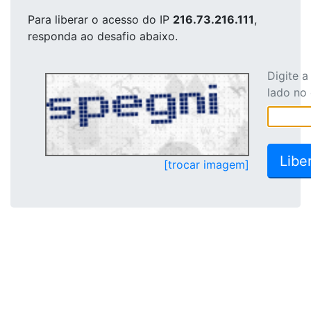
Para liberar o acesso
do IP
216.73.216.111
,
responda ao desafio abaixo.
Digite 
lado no
[trocar imagem]