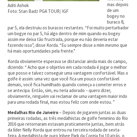
mas depois
Aditi Ashok
de um
Foto: Stan Badz PGA TOUR/ IGF
bogey no
buraco 8,
par 5, ela destruiu os buracos restantes. “Foi muito perturbador
um bogye no par 5, há algo dentro de mim quando eu bogey
assim me deixa tão frustrada, porque eu não deveria estar
fazendo isso”, disse Korda. “Eu sempre disse a mim mesmo que
há mais oportunidades pela frente.”
Korda obviamente esperava se distanciar ainda mais do campo,
dizendo: “ Acho que o objetivo em cada rodada é jogar o melhor
que posso e talvez conseguir uma vantagem confortável. Mas o
golfe é assim: uma vez que você fica um pouco confortável
demais, você fica humilhado quando começa a cometer erros e
se antecipa. Então, sim, eu teria adorado – quero dizer,
obviamente, ninguém vai reclamar de uma vantagem maior indo
para uma rodada final, mas estou feliz com onde estou. ”
Medalhas Rio de Janeiro
– Depois de jogarem juntas as duas
primeiras rodadas, as três medalhistas de golfe feminino do Rio
2016 que retornaram estavam praticamente juntas, bem atrás
da líder Nelly Korda que entrou na terceira rodada de sexta-
feira. A medalhista de ouro Inbee Park da Coreia foi 10 atrás, o