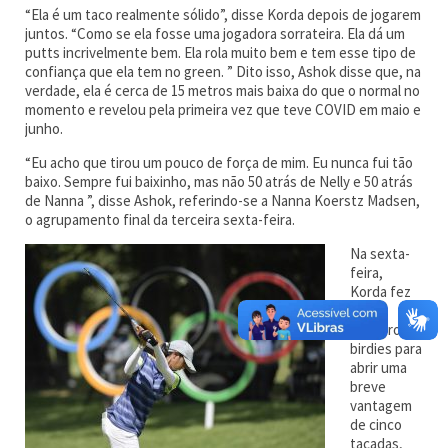
“Ela é um taco realmente sólido”, disse Korda depois de jogarem
juntos. “Como se ela fosse uma jogadora sorrateira. Ela dá um
putts incrivelmente bem. Ela rola muito bem e tem esse tipo de
confiança que ela tem no green. ” Dito isso, Ashok disse que, na
verdade, ela é cerca de 15 metros mais baixa do que o normal no
momento e revelou pela primeira vez que teve COVID em maio e
junho.
“Eu acho que tirou um pouco de força de mim. Eu nunca fui tão
baixo. Sempre fui baixinho, mas não 50 atrás de Nelly e 50 atrás
de Nanna ”, disse Ashok, referindo-se a Nanna Koerstz Madsen,
o agrupamento final da terceira sexta-feira.
Na sexta-
feira,
Korda fez
três
primeiros
birdies para
abrir uma
breve
vantagem
de cinco
tacadas,