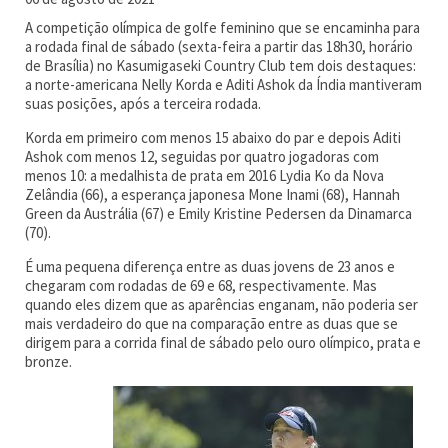
A competição olímpica de golfe feminino que se encaminha para
a rodada final de sábado (sexta-feira a partir das 18h30, horário
de Brasília) no Kasumigaseki Country Club tem dois destaques:
a norte-americana Nelly Korda e Aditi Ashok da Índia mantiveram
suas posições, após a terceira rodada.
Korda em primeiro com menos 15 abaixo do par e depois Aditi
Ashok com menos 12, seguidas por quatro jogadoras com
menos 10: a medalhista de prata em 2016 Lydia Ko da Nova
Zelândia (66), a esperança japonesa Mone Inami (68), Hannah
Green da Austrália (67) e Emily Kristine Pedersen da Dinamarca
(70).
É uma pequena diferença entre as duas jovens de 23 anos e
chegaram com rodadas de 69 e 68, respectivamente. Mas
quando eles dizem que as aparências enganam, não poderia ser
mais verdadeiro do que na comparação entre as duas que se
dirigem para a corrida final de sábado pelo ouro olímpico, prata e
bronze.