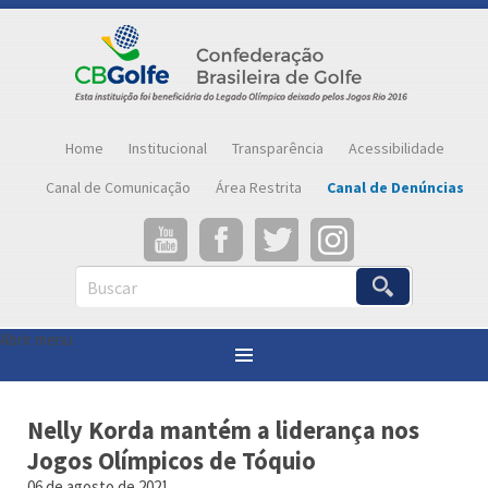
Home
Institucional
Transparência
Acessibilidade
Canal de Comunicação
Área Restrita
Canal de Denúncias
Buscar
Abrir menu
Você está aqui:
Página inicial
»
Notícias
»
Nelly Korda mantém a liderança nos Jogos Olímpicos de Tóquio
Nelly Korda mantém a liderança nos
Jogos Olímpicos de Tóquio
06 de agosto de 2021