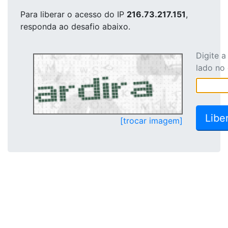
Para liberar o acesso
do IP
216.73.217.151
,
responda ao desafio abaixo.
Digite 
lado no
[trocar imagem]