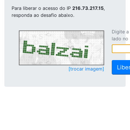
Para liberar o acesso
do IP
216.73.217.15
,
responda ao desafio abaixo.
Digite 
lado no
[trocar imagem]