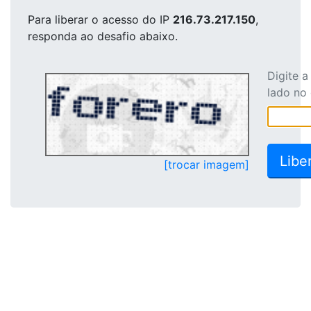
Para liberar o acesso
do IP
216.73.217.150
,
responda ao desafio abaixo.
Digite 
lado no
[trocar imagem]