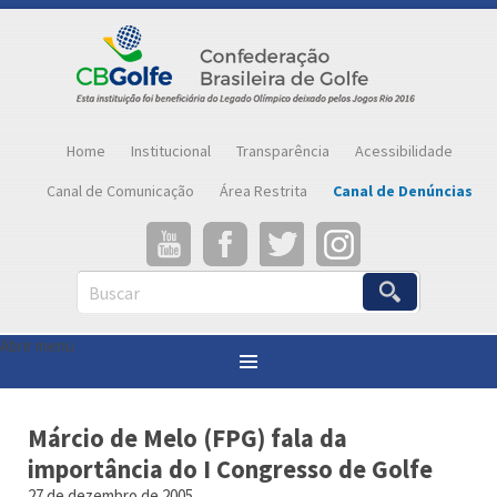
Home
Institucional
Transparência
Acessibilidade
Canal de Comunicação
Área Restrita
Canal de Denúncias
Buscar
Abrir menu
Você está aqui:
Página inicial
»
Notícias
»
Márcio de Melo (FPG) fala da importância do I Congresso de Golfe
Márcio de Melo (FPG) fala da
importância do I Congresso de Golfe
27 de dezembro de 2005