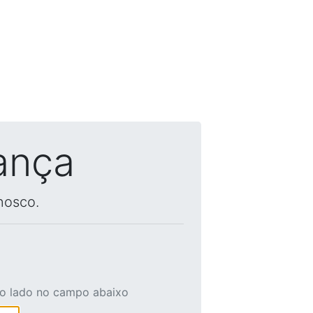
ança
nosco.
ao lado no campo abaixo