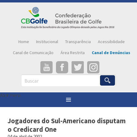
Home
Institucional
Transparência
Acessibilidade
Canal de Comunicação
Área Restrita
Canal de Denúncias
Buscar
Abrir menu
Você está aqui:
Página inicial
»
Notícias
»
Jogadores do Sul-Americano disputam o Credicard One
Jogadores do Sul-Americano disputam
o Credicard One
04 de abril de 2002