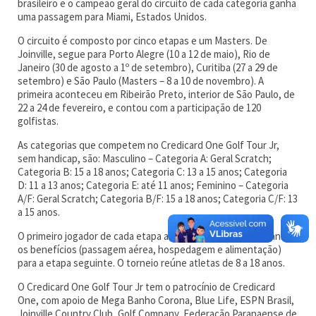
brasileiro e o campeão geral do circuito de cada categoria ganha
uma passagem para Miami, Estados Unidos.
O circuito é composto por cinco etapas e um Masters. De
Joinville, segue para Porto Alegre (10 a 12 de maio), Rio de
Janeiro (30 de agosto a 1º de setembro), Curitiba (27 a 29 de
setembro) e São Paulo (Masters – 8 a 10 de novembro). A
primeira aconteceu em Ribeirão Preto, interior de São Paulo, de
22 a 24 de fevereiro, e contou com a participação de 120
golfistas.
As categorias que competem no Credicard One Golf Tour Jr,
sem handicap, são: Masculino – Categoria A: Geral Scratch;
Categoria B: 15 a 18 anos; Categoria C: 13 a 15 anos; Categoria
D: 11 a 13 anos; Categoria E: até 11 anos; Feminino – Categoria
A/F: Geral Scratch; Categoria B/F: 15 a 18 anos; Categoria C/F: 13
a 15 anos.
O primeiro jogador de cada etapa a fazer um hole-in-one ganha
os benefícios (passagem aérea, hospedagem e alimentação)
para a etapa seguinte. O torneio reúne atletas de 8 a 18 anos.
O Credicard One Golf Tour Jr tem o patrocínio de Credicard
One, com apoio de Mega Banho Corona, Blue Life, ESPN Brasil,
Joinville Country Club, Golf Company, Federação Paranaense de