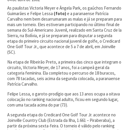
As paulistas Victoria Meyer e Ângela Park, os gaúchos Fernando
Guimarães e Felipe Lessa
(foto)
e a paranaense Patrícia
Carvalho nem bem desarrumaram as malas e já se preparam para
mais um torneio. Eles estiveram participando no último final de
semana do Sul-Americano Juvenil, realizado em Santa Cruz de la
Sierra, na Bolívia, e já se preparam para disputar a segunda
etapa do primeiro circuito nacional juvenil de golfe, o Credicard
One Golf Tour Jr., que acontece de 5 a 7 de abril, em Joinville
(SC).
Na etapa de Ribeirão Preto, a primeira das cinco que integram o
circuito, Victoria Meyer, de 17 anos, foi a campeã geral da
categoria feminina. Ela completou o percurso de 18 buracos,
com 78 tacadas, seis acima da segunda colocada, a paranaense
Patrícia Carvalho.
Felipe Lessa, o garoto-prodígio que aos 13 anos ocupa a oitava
colocação no ranking nacional adulto, ficou em segundo lugar,
com uma tacada acima do par (73).
A segunda etapa do Credicard One Golf Tour Jr. acontece no
Joinville Country Club (Estrada da Ilha, 1.661 – Piraberaba), a
partir da próxima sexta-feira. O torneio é válido pelo ranking