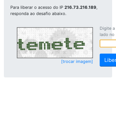
Para liberar o acesso
do IP
216.73.216.189
,
responda ao desafio abaixo.
Digite 
lado no
[trocar imagem]