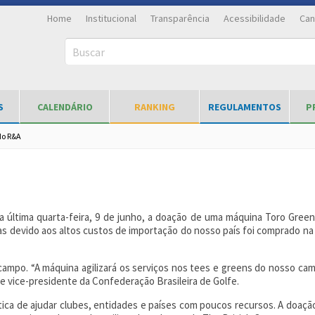
Home
Institucional
Transparência
Acessibilidade
Can
Buscar
S
CALENDÁRIO
RANKING
REGULAMENTOS
P
do R&A
na última quarta-feira, 9 de junho, a doação de uma máquina Toro Gree
mas devido aos altos custos de importação do nosso país foi comprado 
ampo. “A máquina agilizará os serviços nos tees e greens do nosso c
 e vice-presidente da Confederação Brasileira de Golfe.
ica de ajudar clubes, entidades e países com poucos recursos. A doaç