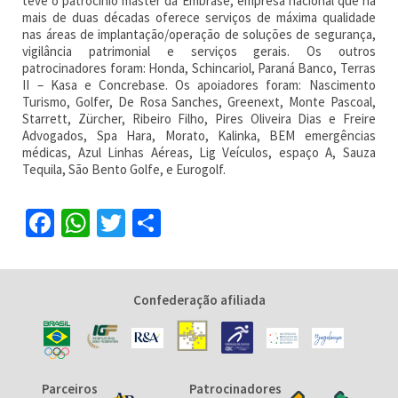
teve o patrocínio master da Embrase, empresa nacional que há
mais de duas décadas oferece serviços de máxima qualidade
nas áreas de implantação/operação de soluções de segurança,
vigilância patrimonial e serviços gerais. Os outros
patrocinadores foram: Honda, Schincariol, Paraná Banco, Terras
II – Kasa e Concrebase. Os apoiadores foram: Nascimento
Turismo, Golfer, De Rosa Sanches, Greenext, Monte Pascoal,
Starrett, Zürcher, Ribeiro Filho, Pires Oliveira Dias e Freire
Advogados, Spa Hara, Morato, Kalinka, BEM emergências
médicas, Azul Linhas Aéreas, Lig Veículos, espaço A, Sauza
Tequila, São Bento Golfe, e Eurogolf.
Facebook
WhatsApp
Twitter
Share
Confederação afiliada
Parceiros
Patrocinadores