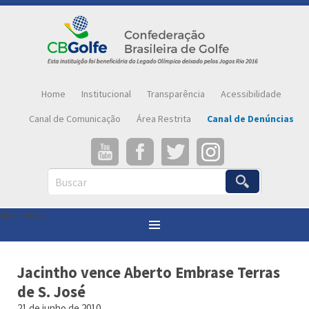
Home
Institucional
Transparência
Acessibilidade
Canal de Comunicação
Área Restrita
Canal de Denúncias
Buscar
Abrir menu
Você está aqui:
Página inicial
»
Notícias
»
Jacintho vence Aberto Embrase Terras de S. José
Jacintho vence Aberto Embrase Terras
de S. José
21 de junho de 2010