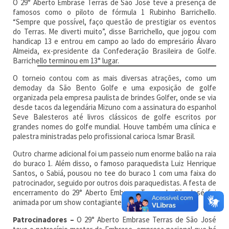
O 29° Aberto Embrase Terras de São José teve a presença de
famosos como o piloto de fórmula 1 Rubinho Barrichello.
“Sempre que possível, faço questão de prestigiar os eventos
do Terras. Me diverti muito”, disse Barrichello, que jogou com
handicap 13 e entrou em campo ao lado do empresário Álvaro
Almeida, ex-presidente da Confederação Brasileira de Golfe.
Barrichello
terminou em 13° lugar.
O torneio contou com as mais diversas atrações, como um
demoday da São Bento Golfe e uma exposição de golfe
organizada pela empresa paulista de brindes Golfer, onde se via
desde tacos da legendária Mizuno com a assinatura do espanhol
Seve Balesteros até livros clássicos de golfe escritos por
grandes nomes do golfe mundial. Houve também uma clínica e
palestra ministradas pelo profissional carioca Ismar Brasil.
Outro charme adicional foi um passeio num enorme balão na raia
do buraco 1. Além disso, o famoso paraquedista Luiz Henrique
Santos, o Sabiá, pousou no tee do buraco 1 com uma faixa do
patrocinador, seguido por outros dois paraquedistas. A festa de
encerramento do 29° Aberto Embrase Terras de São José foi
animada por um show contagiante das Valkyrias.
Patrocinadores –
O 29° Aberto Embrase Terras de São José