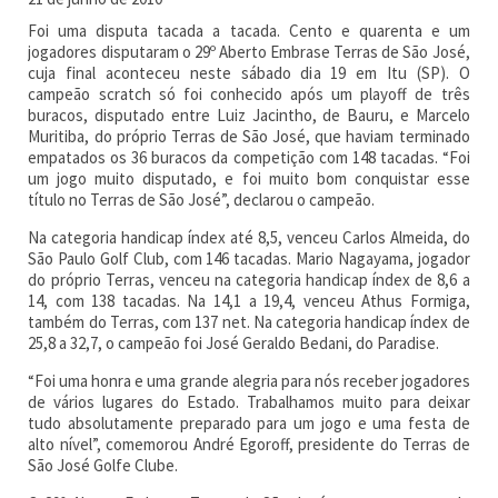
Foi uma disputa tacada a tacada. Cento e quarenta e um
jogadores disputaram o 29º Aberto Embrase Terras de São José,
cuja final aconteceu neste sábado dia 19 em Itu (SP). O
campeão scratch só foi conhecido após um playoff de três
buracos, disputado entre Luiz Jacintho, de Bauru, e Marcelo
Muritiba, do próprio Terras de São José, que haviam terminado
empatados os 36 buracos da competição com 148 tacadas. “Foi
um jogo muito disputado, e foi muito bom conquistar esse
título no Terras de São José”, declarou o campeão.
Na categoria handicap índex até 8,5, venceu Carlos Almeida, do
São Paulo Golf Club, com 146 tacadas. Mario Nagayama, jogador
do próprio Terras, venceu na categoria handicap índex de 8,6 a
14, com 138 tacadas. Na 14,1 a 19,4, venceu Athus Formiga,
também do Terras, com 137 net. Na categoria handicap índex de
25,8 a 32,7, o campeão foi José Geraldo Bedani, do Paradise.
“Foi uma honra e uma grande alegria para nós receber jogadores
de vários lugares do Estado. Trabalhamos muito para deixar
tudo absolutamente preparado para um jogo e uma festa de
alto nível”, comemorou André Egoroff, presidente do Terras de
São José Golfe Clube.