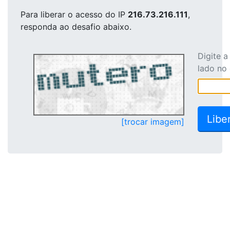
Para liberar o acesso
do IP
216.73.216.111
,
responda ao desafio abaixo.
Digite 
lado no
[trocar imagem]