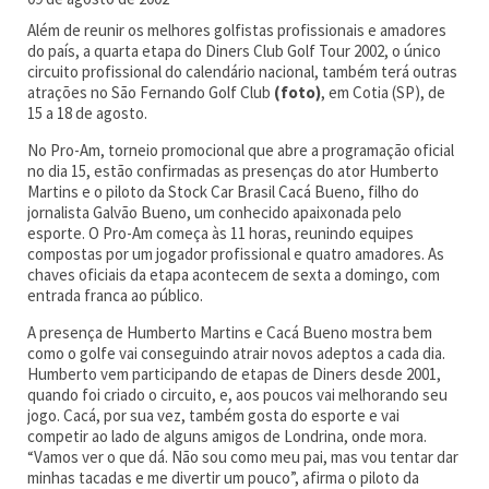
Além de reunir os melhores golfistas profissionais e amadores
do país, a quarta etapa do Diners Club Golf Tour 2002, o único
circuito profissional do calendário nacional, também terá outras
atrações no São Fernando Golf Club
(foto)
, em Cotia (SP), de
15 a 18 de agosto.
No Pro-Am, torneio promocional que abre a programação oficial
no dia 15, estão confirmadas as presenças do ator Humberto
Martins e o piloto da Stock Car Brasil Cacá Bueno, filho do
jornalista Galvão Bueno, um conhecido apaixonada pelo
esporte. O Pro-Am começa às 11 horas, reunindo equipes
compostas por um jogador profissional e quatro amadores. As
chaves oficiais da etapa acontecem de sexta a domingo, com
entrada franca ao público.
A presença de Humberto Martins e Cacá Bueno mostra bem
como o golfe vai conseguindo atrair novos adeptos a cada dia.
Humberto vem participando de etapas de Diners desde 2001,
quando foi criado o circuito, e, aos poucos vai melhorando seu
jogo. Cacá, por sua vez, também gosta do esporte e vai
competir ao lado de alguns amigos de Londrina, onde mora.
“Vamos ver o que dá. Não sou como meu pai, mas vou tentar dar
minhas tacadas e me divertir um pouco”, afirma o piloto da