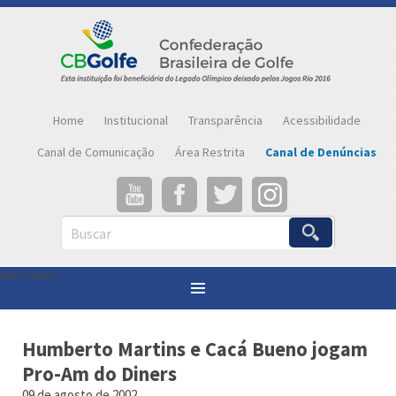
Home
Institucional
Transparência
Acessibilidade
Canal de Comunicação
Área Restrita
Canal de Denúncias
Buscar
Abrir menu
Você está aqui:
Página inicial
»
Notícias
»
Humberto Martins e Cacá Bueno jogam Pro-Am do Diners
Humberto Martins e Cacá Bueno jogam
Pro-Am do Diners
09 de agosto de 2002