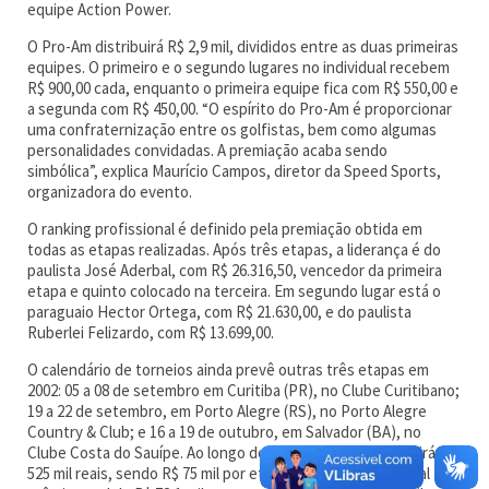
equipe Action Power.
O Pro-Am distribuirá R$ 2,9 mil, divididos entre as duas primeiras
equipes. O primeiro e o segundo lugares no individual recebem
R$ 900,00 cada, enquanto o primeira equipe fica com R$ 550,00 e
a segunda com R$ 450,00. “O espírito do Pro-Am é proporcionar
uma confraternização entre os golfistas, bem como algumas
personalidades convidadas. A premiação acaba sendo
simbólica”, explica Maurício Campos, diretor da Speed Sports,
organizadora do evento.
O ranking profissional é definido pela premiação obtida em
todas as etapas realizadas. Após três etapas, a liderança é do
paulista José Aderbal, com R$ 26.316,50, vencedor da primeira
etapa e quinto colocado na terceira. Em segundo lugar está o
paraguaio Hector Ortega, com R$ 21.630,00, e do paulista
Ruberlei Felizardo, com R$ 13.699,00.
O calendário de torneios ainda prevê outras três etapas em
2002: 05 a 08 de setembro em Curitiba (PR), no Clube Curitibano;
19 a 22 de setembro, em Porto Alegre (RS), no Porto Alegre
Country & Club; e 16 a 19 de outubro, em Salvador (BA), no
Clube Costa do Sauípe. Ao longo do ano, o evento distribuirá
525 mil reais, sendo R$ 75 mil por etapa. A chave profissional tem