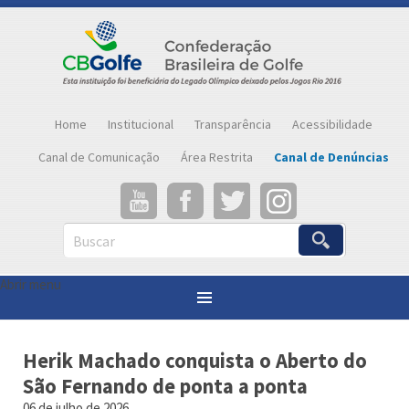
Home
Institucional
Transparência
Acessibilidade
Canal de Comunicação
Área Restrita
Canal de Denúncias
Buscar
Abrir menu
Você está aqui:
Página inicial
»
Notícias
»
Herik Machado conquista o Aberto do São Fernando de ponta a ponta
Herik Machado conquista o Aberto do
São Fernando de ponta a ponta
06 de julho de 2026