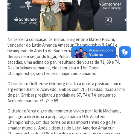
Na terceira colocação terminou o argentino Mateo Pulcini,
vencedor do Latin America Amateur Championship (LAAC) e
bicampeão do Aberto do São Fernando. Após iniciar a volta
decisiva em segundo lugar, Pulcini concluiu o torneio com 214
tacadas, uma acima do par, resultado de voltas de 71, 69 e 74.
Nas próximas semanas, ele disputará o The Open
Championship, seu terceiro major como amador.
O brasileiro Guilherme Grinberg dividiu a quarta posição com o
argentino Ramiro Acevedo, ambos com 215 tacadas, duas acima
do par. Grinberg registrou parciais de 67, 74 e 74, enquanto
Acevedo marcou 73, 73 e 69.
O título reforça o grande momento vivido por Herik Machado,
que agora direciona a preparação para o U.S. Amateur
Championship, um dos torneios mais importantes do golfe
amador mundial. Após a disputa do Latin America Amateur
Championship de 2026, o brasileiro pretende iniciar uma nova