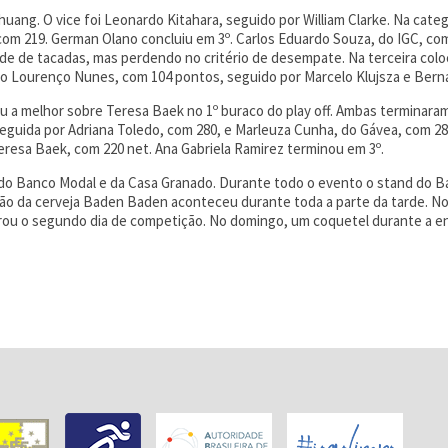
ang. O vice foi Leonardo Kitahara, seguido por William Clarke. Na categori
om 219. German Olano concluiu em 3º. Carlos Eduardo Souza, do IGC, come
e de tacadas, mas perdendo no critério de desempate. Na terceira coloc
oão Lourenço Nunes, com 104 pontos, seguido por Marcelo Klujsza e Bern
u a melhor sobre Teresa Baek no 1º buraco do play off. Ambas terminara
guida por Adriana Toledo, com 280, e Marleuza Cunha, do Gávea, com 281.
Teresa Baek, com 220 net. Ana Gabriela Ramirez terminou em 3º.
do Banco Modal e da Casa Granado. Durante todo o evento o stand do Ban
ão da cerveja Baden Baden aconteceu durante toda a parte da tarde. No 
rou o segundo dia de competição. No domingo, um coquetel durante a e