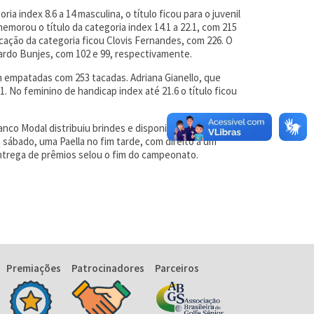
a index 8.6 a 14 masculina, o título ficou para o juvenil
morou o título da categoria index 14.1 a 22.1, com 215
ação da categoria ficou Clovis Fernandes, com 226. O
ardo Bunjes, com 102 e 99, respectivamente.
m empatadas com 253 tacadas. Adriana Gianello, que
 No feminino de handicap index até 21.6 o título ficou
co Modal distribuiu brindes e disponibilizou Quick
sábado, uma Paella no fim tarde, com direito a um
ntrega de prêmios selou o fim do campeonato.
Premiações
Patrocinadores
Parceiros