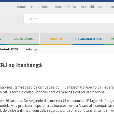
Home
Institucional
Transparência
Acessibilidade
Can
Buscar
S
CALENDÁRIO
RANKING
REGULAMENTOS
P
berto da FGERJ no Itanhangá
ERJ no Itanhangá
 Gabriela Ramirez são os campeões do III Campeonato Aberto da Federaç
y off. O torneio contou pontos para os rankings estadual e nacional.
om 76 tacadas. No segundo dia, marcou 73 e assumiu o 3º lugar. Na final,
andela. Guy precisou disputar três buracos contra Álvaro até conquistar
sil, do clube anfitrião, com 228, seguido por Leonardo Kitahara, também d