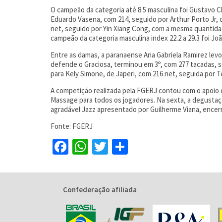
O campeão da categoria até 8.5 masculina foi Gustavo Chu
Eduardo Vasena, com 214, seguido por Arthur Porto Jr, c
net, seguido por Yin Xiang Cong, com a mesma quantidad
campeão da categoria masculina index 22.2 a 29.3 foi J
Entre as damas, a paranaense Ana Gabriela Ramirez levo
defende o Graciosa, terminou em 3º, com 277 tacadas, se
para Kely Simone, de Japeri, com 216 net, seguida por 
A competição realizada pela FGERJ contou com o apoio 
Massage para todos os jogadores. Na sexta, a degustaç
agradável Jazz apresentado por Guilherme Viana, encer
Fonte: FGERJ
Facebook
WhatsApp
Twitter
Share
Confederação afiliada