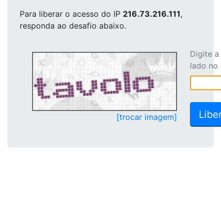
Para liberar o acesso
do IP
216.73.216.111
,
responda ao desafio abaixo.
Digite 
lado no
[trocar imagem]