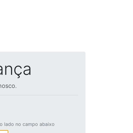
ança
nosco.
ao lado no campo abaixo