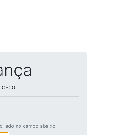
ança
nosco.
ao lado no campo abaixo