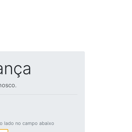
ança
nosco.
ao lado no campo abaixo