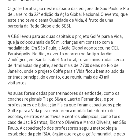
O golfe foi atração neste sábado das edições de São Paulo e Rio
de Janeiro da 22ª edição da Ação Global Nacional. O evento, que
este ano teve o tema Qualidade de Vida, é fruto de uma
parceria da Rede Globo e do SESI.
A CBG levou para as duas capitais o projeto Golfe para a Vida,
que já colocou mais de 50 mil crianças em contato com a
modalidade. Em São Paulo, a Ação Global aconteceu no CEU
Paraisópolis. No Rio, o evento ocorreu no Antigo Jardim
Zoológico, em Santa Isabel. No total, foram ministradas cerca
de 4 mil aulas de golfe, sendo mais de 2.700 delas no Rio de
Janeiro, onde o projeto Golfe para a Vida ficou bem ao lado da
entrada principal do evento, que reuniu mais de 43 mil
visitantes.
As aulas foram dadas por treinadores da entidade, como os
coaches regionais Tiago Silva e Laerte Fernandes, e por
professores de Educação Física que foram capacitados pelo
Golfe para a Vida para ensinarem a modalidade dentro de
escolas, centros esportivos e centros olímpicos, como foi o
caso de Jaciê Santos, Ricardo Oliveira e Marcia Oliveira, em São
Paulo. A capacitação dos professores seguiu metodologia
estabelecida pelo R&A, órgão que rege o golfe mundial, e pelo