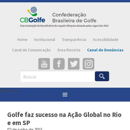
Home
Institucional
Transparência
Acessibilidade
Canal de Comunicação
Área Restrita
Canal de Denúncias
Buscar
Abrir menu
Você está aqui:
Página inicial
»
Notícias
»
Golfe faz sucesso na Ação Global no Rio e em SP
Golfe faz sucesso na Ação Global no Rio
e em SP
02 de junho de 2015