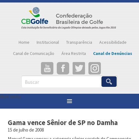
Home
Institucional
Transparência
Acessibilidade
Canal de Comunicação
Área Restrita
Canal de Denúncias
Buscar
Abrir menu
Você está aqui:
Página inicial
»
Notícias
»
Gama vence Sênior de SP no Damha
Gama vence Sênior de SP no Damha
15 de julho de 2008
Manuel Gama venceu a categoria sênior scratch do Campeonato