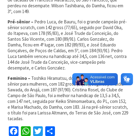
perdeu no desempate. Wilson Tashibana, do Damha, ficou em
3º, com 149.
Pré-sênior –
Pedro Luca, de Bauru, foi o grande campeão pré-
sênior scratch, com 142 gross (77/65), seguido por David Oka,
do Itapeva, com 178 (95/83), e José Trude da Conceição, do
Santos São Vicente, com 180 (89/91). Carlos Gonzalez, do
Damha, ficou em 4º lugar, com 182 (89/93), e José Eduardo
Gonçalves, de Poços de Caldas, em 5º, com 184 (93/91). Pedro
Luca também venceu na handicap até 34,5, com 136 net, contra
144 de José Trude da Conceição, vice-campeão pelo
desempate, e Carlos Gonzalez.
Feminino –
Toshiko Hiramatsu, do PL, venceu a categoria
sênior para mulheres, com 182 gross (89/93), seguida por Lidia
Sawada, do Arujá, com 187 (97/90). Cristina Rosel, do Clube de
Campo de São Paulo, foi a melhor na handicap de 13,5 a 34,5,
com 147 net, seguida por Keiko Shimomaebara, do PL, com 152,
e Marisa Machado, do Damha, com 183. Já na pré-sênior scratch,
o título foi para Larissa Altmann, do Terras de São José, com 229
tacadas.
Facebook
WhatsApp
Twitter
Share