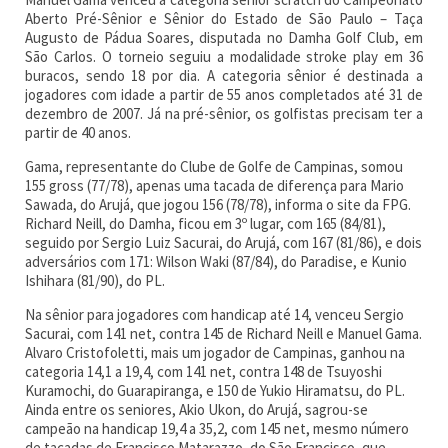
Aberto Pré-Sênior e Sênior do Estado de São Paulo – Taça
Augusto de Pádua Soares, disputada no Damha Golf Club, em
São Carlos. O torneio seguiu a modalidade stroke play em 36
buracos, sendo 18 por dia. A categoria sênior é destinada a
jogadores com idade a partir de 55 anos completados até 31 de
dezembro de 2007. Já na pré-sênior, os golfistas precisam ter a
partir de 40 anos.
Gama, representante do Clube de Golfe de Campinas, somou
155 gross (77/78), apenas uma tacada de diferença para Mario
Sawada, do Arujá, que jogou 156 (78/78), informa o site da FPG.
Richard Neill, do Damha, ficou em 3º lugar, com 165 (84/81),
seguido por Sergio Luiz Sacurai, do Arujá, com 167 (81/86), e dois
adversários com 171: Wilson Waki (87/84), do Paradise, e Kunio
Ishihara (81/90), do PL.
Na sênior para jogadores com handicap até 14, venceu Sergio
Sacurai, com 141 net, contra 145 de Richard Neill e Manuel Gama.
Alvaro Cristofoletti, mais um jogador de Campinas, ganhou na
categoria 14,1 a 19,4, com 141 net, contra 148 de Tsuyoshi
Kuramochi, do Guarapiranga, e 150 de Yukio Hiramatsu, do PL.
Ainda entre os seniores, Akio Ukon, do Arujá, sagrou-se
campeão na handicap 19,4 a 35,2, com 145 net, mesmo número
de tacadas de Francisco Matarazzo, do São Francisco, que