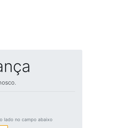
ança
nosco.
ao lado no campo abaixo