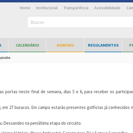
Home
Institucional
Transparência
Acessibilidade
Can
Buscar
S
CALENDÁRIO
RANKING
REGULAMENTOS
P
apixaba
uas portas neste final de semana, dias 5 e 6, para receber os partic
y, em 27 buracos. Em campo estarão presentes golfistas já conhecidos 
du Dessandes na penúltima etapa do circuito.