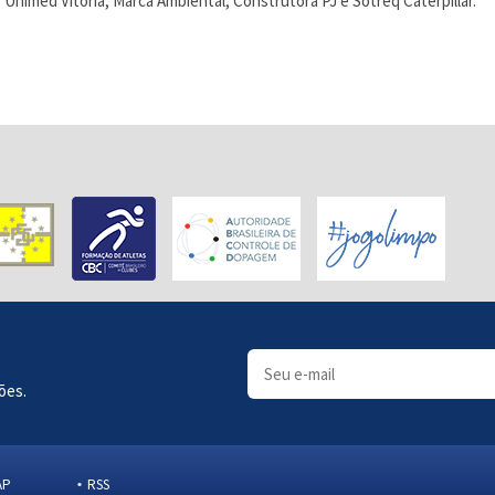
Unimed Vitória, Marca Ambiental, Construtora PJ e Sotreq Caterpillar.
ões.
AP
RSS