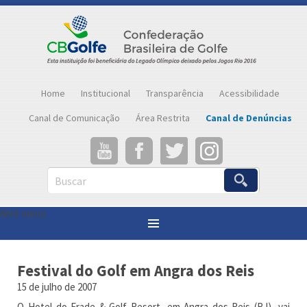
Home
Institucional
Transparência
Acessibilidade
Canal de Comunicação
Área Restrita
Canal de Denúncias
Buscar
Abrir menu
Você está aqui:
Página inicial
»
Notícias
»
Festival do Golf em Angra dos Reis
Festival do Golf em Angra dos Reis
15 de julho de 2007
O Hotel do Frade & Golf Resort, em Angra dos Reis (RJ), vai