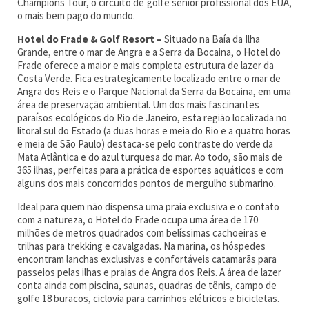
Champions Tour, o circuito de golfe sênior profissional dos EUA,
o mais bem pago do mundo.
Hotel do Frade & Golf Resort –
Situado na Baía da Ilha
Grande, entre o mar de Angra e a Serra da Bocaina, o Hotel do
Frade oferece a maior e mais completa estrutura de lazer da
Costa Verde. Fica estrategicamente localizado entre o mar de
Angra dos Reis e o Parque Nacional da Serra da Bocaina, em uma
área de preservação ambiental. Um dos mais fascinantes
paraísos ecológicos do Rio de Janeiro, esta região localizada no
litoral sul do Estado (a duas horas e meia do Rio e a quatro horas
e meia de São Paulo) destaca-se pelo contraste do verde da
Mata Atlântica e do azul turquesa do mar. Ao todo, são mais de
365 ilhas, perfeitas para a prática de esportes aquáticos e com
alguns dos mais concorridos pontos de mergulho submarino.
Ideal para quem não dispensa uma praia exclusiva e o contato
com a natureza, o Hotel do Frade ocupa uma área de 170
milhões de metros quadrados com belíssimas cachoeiras e
trilhas para trekking e cavalgadas. Na marina, os hóspedes
encontram lanchas exclusivas e confortáveis catamarãs para
passeios pelas ilhas e praias de Angra dos Reis. A área de lazer
conta ainda com piscina, saunas, quadras de tênis, campo de
golfe 18 buracos, ciclovia para carrinhos elétricos e bicicletas.