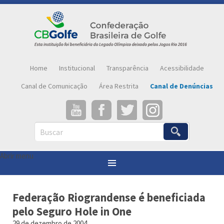
Home
Institucional
Transparência
Acessibilidade
Canal de Comunicação
Área Restrita
Canal de Denúncias
Buscar
Abrir menu
Você está aqui:
Página inicial
»
Notícias
»
Federação Riograndense é beneficiada pelo Seguro Hole in One
Federação Riograndense é beneficiada
pelo Seguro Hole in One
29 de dezembro de 2004