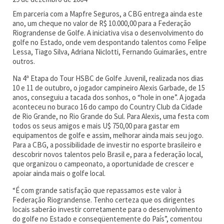
Em parceria com a Mapfre Seguros, a CBG entrega ainda este
ano, um cheque no valor de R$ 10.000,00 para a Federação
Riograndense de Golfe. A iniciativa visa o desenvolvimento do
golfe no Estado, onde vem despontando talentos como Felipe
Lessa, Tiago Silva, Adriana Niclotti, Fernando Guimarães, entre
outros.
Na 4ª Etapa do Tour HSBC de Golfe Juvenil, realizada nos dias
10 e 11 de outubro, o jogador campineiro Alexis Garbade, de 15
anos, conseguiu a tacada dos sonhos, o “hole in one”. A jogada
aconteceu no buraco 16 do campo do Country Club da Cidade
de Rio Grande, no Rio Grande do Sul. Para Alexis, uma festa com
todos os seus amigos e mais U$ 750,00 para gastar em
equipamentos de golfe e assim, melhorar ainda mais seu jogo.
Para a CBG, a possibilidade de investir no esporte brasileiro e
descobrir novos talentos pelo Brasil e, para a federação local,
que organizou o campeonato, a oportunidade de crescer e
apoiar ainda mais o golfe local.
“É com grande satisfação que repassamos este valor à
Federação Riograndense. Tenho certeza que os dirigentes
locais saberão investir corretamente para o desenvolvimento
do golfe no Estado e conseqüentemente do País”, comentou